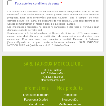
J'accepte les conditions de vente
*
Les informations recueillies sur ce formulaire soient enregistrées dans un fichier
informatisé par la société Fauroux pour la gestion de sa relation avec ses clients et
prospects. Elles sont conservées pendant Fauroux ans à compter de votre
dernière activité (ex : achat ou échéance de vos contrats). Elles sont destinées au
Service communication et relation client de la société Fauroux .
Les informations recueillies ne seront ni transmises à des tiers ni vendues sauf
demande explicite de votre part.
Conformément à la loi informatique et libertés du 6 janvier 1978, vous pouvez
exercer votre droit d'accès, de rectification, de suppression des données vous
concernant. Pour cela merci de contacter la société Fauroux à l'adresse
jffauroux@gmail.com ou par courrier à l'adresse suivante : SARL FAUROUX
MOTOCULTURE - 8 Quai Pasteur - 81310 Lisle-Sur-Tarn
SARL FAUROUX MOTOCULTURE
8 Quai Pasteur
81310 Lisle-sur-Tarn
+33 5.63.33.35.06
jffauroux@gmail.com
Informations
Nos produits
Livraisons et retours
Promotions
Paiement sécurisé
Nouveautés
Plan du site
Meilleures ventes