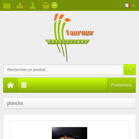
0
OK
Promotions
plancha