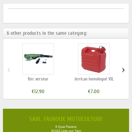
6 other products in the same category:
‹
›
Bec verseur
Jerrican homologué 10L
J
€12.90
€7.00
SARL FAUROUX MOTOCULTURE
8 Quai Pasteur
81310 Lisle-sur-Tarn