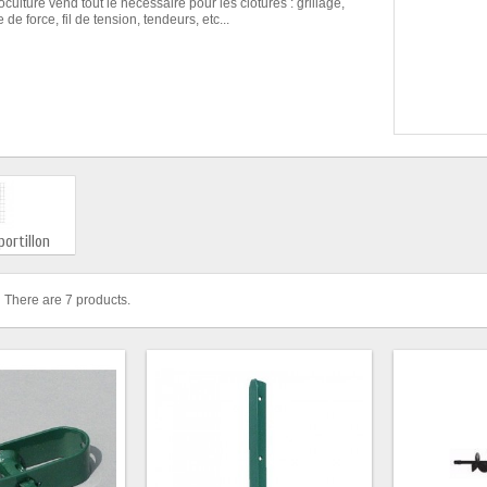
ulture vend tout le nécessaire pour les clôtures : grillage,
 de force, fil de tension, tendeurs, etc...
portillon
There are 7 products.