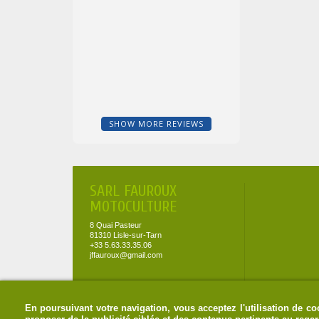
SHOW MORE REVIEWS
SARL FAUROUX
MOTOCULTURE
8 Quai Pasteur
81310 Lisle-sur-Tarn
+33 5.63.33.35.06
jffauroux@gmail.com
En poursuivant votre navigation, vous acceptez l'utilisation de coo