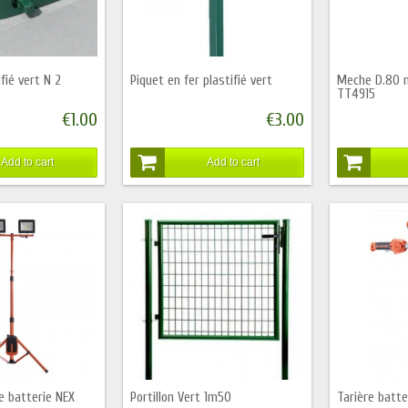
fié vert N 2
Piquet en fer plastifié vert
Meche D.80 
TT4915
€1.00
€3.00
Add to cart
Add to cart
e batterie NEX
Portillon Vert 1m50
Tarière batt