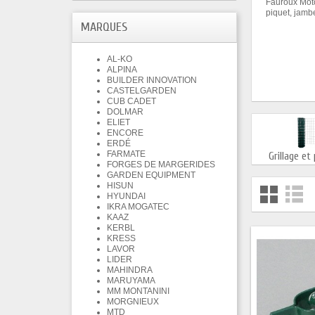
Fauroux Motoc
piquet, jambe
MARQUES
AL-KO
ALPINA
BUILDER INNOVATION
CASTELGARDEN
CUB CADET
DOLMAR
ELIET
ENCORE
ERDÉ
FARMATE
Grillage et 
FORGES DE MARGERIDES
GARDEN EQUIPMENT
HISUN
HYUNDAI
IKRA MOGATEC
KAAZ
KERBL
KRESS
LAVOR
LIDER
MAHINDRA
MARUYAMA
MM MONTANINI
MORGNIEUX
MTD