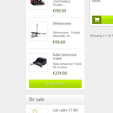
E806C
DISPONIBLE
Faciliter...
€199.99
Démousseur
Démousseur Produit
Showing 1-7 of 7
disponible, en...
€99.00
Balai ramasseur
trainé
Balai ramasseur Trainé
96 cm pour...
€229.00
All best sellers
On sale
Cub cadet Z7 183