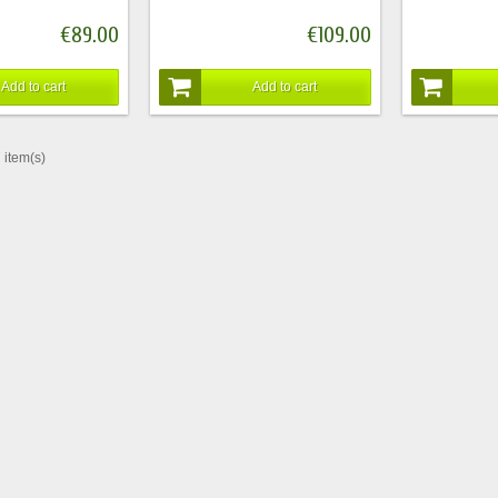
€89.00
€109.00
Add to cart
Add to cart
 item(s)