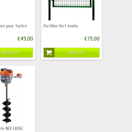
mm pour Tarière
Portillon Vert 1mx1m
€49.00
€79.00
Add to cart
Add to cart
erie NEX E806C