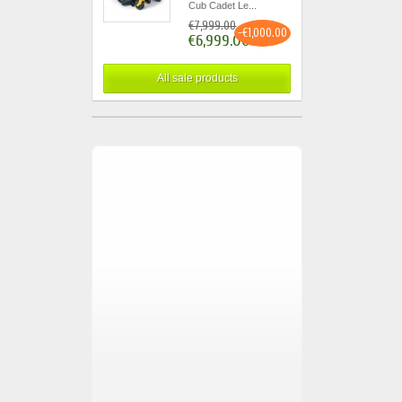
Cub Cadet Le...
€7,999.00
-€1,000.00
€6,999.00
All sale products