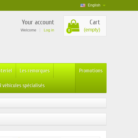
English
Your account
Cart
(empty)
Welcome
Log in
0
teriel
Les remorques
Promotions
 véhicules spécialisés