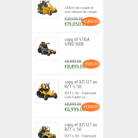
183cm de coupe et
une vitesse de coupe...
€20,500.00
-€1,450.00
€19,050.00
copy of STIGA
GYRO 500E
€8,999.00
-€500.00
€8,499.00
copy of XZ1 127 ou
RZT-L 50
RZT-L 50 - Fabricant :
Cub Cadet Le...
€8,099.00
-€1,100.00
€6,999.00
copy of XZ1 127 ou
RZT-L 50
RZT-L 50 - Fabricant :