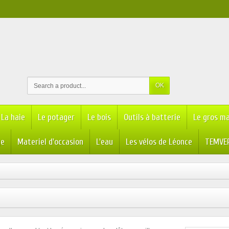
OK
La haie
Le potager
Le bois
Outils à batterie
Le gros ma
ge
Materiel d'occasion
L'eau
Les vélos de Léonce
TEMVER