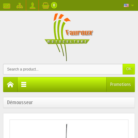
0
OK
Promotions
Démousseur