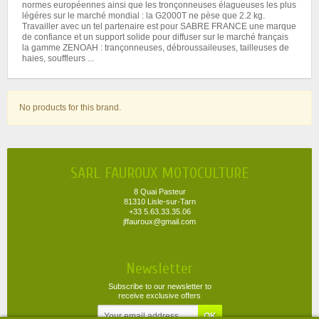
normes européennes ainsi que les tronçonneuses élagueuses les plus
légéres sur le marché mondial : la G2000T ne pèse que 2.2 kg.
Travailler avec un tel partenaire est pour SABRE FRANCE une marque
de confiance et un support solide pour diffuser sur le marché français
la gamme ZENOAH : trançonneuses, débroussaileuses, tailleuses de
haies, souffleurs ...
No products for this brand.
SARL FAUROUX MOTOCULTURE
8 Quai Pasteur
81310 Lisle-sur-Tarn
+33 5.63.33.35.06
jffauroux@gmail.com
Newsletter
Subscribe to our newsletter to
receive exclusive offers