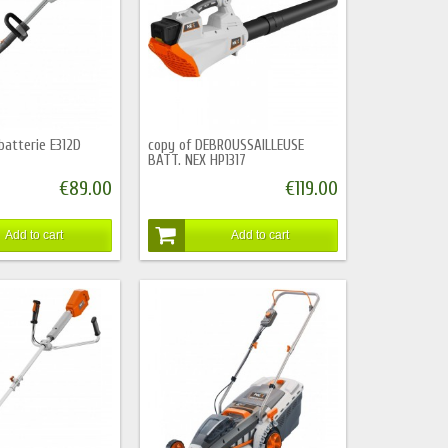
batterie E312D
copy of DEBROUSSAILLEUSE
BATT. NEX HP1317
€89.00
€119.00
Add to cart
Add to cart