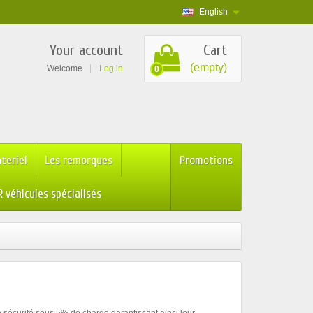
English
Your account
Cart
(empty)
Welcome
Log in
0
teriel
Les remorques
Promotions
 véhicules spécialisés
n sécurité sous 5% de charge garantissant ainsi leur