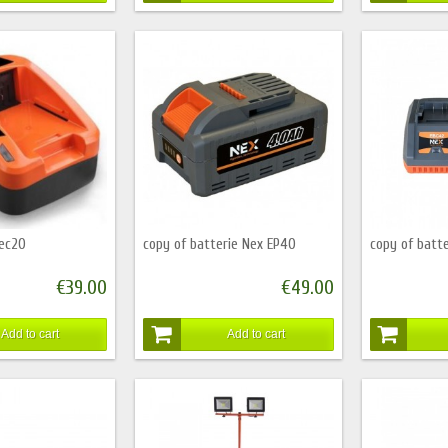
 ec20
copy of batterie Nex EP40
copy of batt
€39.00
€49.00
Add to cart
Add to cart