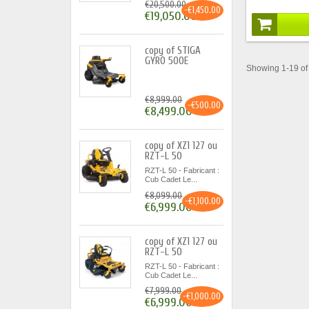
€20,500.00
-€1,450.00
€19,050.00
copy of STIGA
GYRO 500E
Showing 1-19 of 
€8,999.00
-€500.00
€8,499.00
copy of XZ1 127 ou
RZT-L 50
RZT-L 50 - Fabricant :
Cub Cadet Le...
€8,099.00
-€1,100.00
€6,999.00
copy of XZ1 127 ou
RZT-L 50
RZT-L 50 - Fabricant :
Cub Cadet Le...
€7,999.00
-€1,000.00
€6,999.00