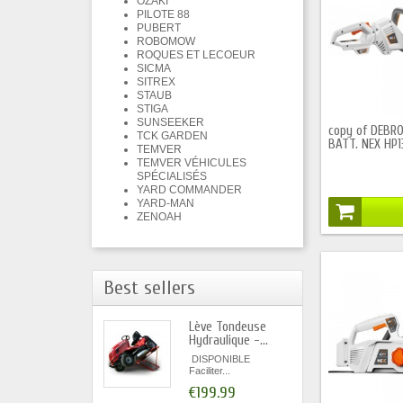
OZAKI
PILOTE 88
PUBERT
ROBOMOW
ROQUES ET LECOEUR
SICMA
SITREX
STAUB
STIGA
SUNSEEKER
copy of DEBR
TCK GARDEN
BATT. NEX HP1
TEMVER
TEMVER VÉHICULES
SPÉCIALISÉS
YARD COMMANDER
YARD-MAN
ZENOAH
Best sellers
Lève Tondeuse
Hydraulique -...
DISPONIBLE
Faciliter...
€199.99