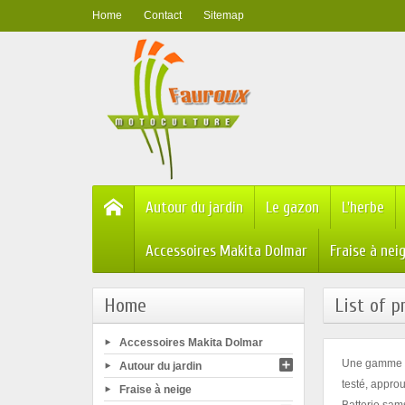
Home
Contact
Sitemap
Autour du jardin
Le gazon
L'herbe
Accessoires Makita Dolmar
Fraise à nei
Home
List of 
Accessoires Makita Dolmar
Une gamme co
Autour du jardin
testé, appro
Fraise à neige
Batterie sam