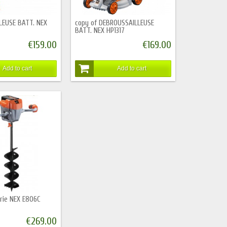
LEUSE BATT. NEX
copy of DEBROUSSAILLEUSE
BATT. NEX HP1317
€159.00
€169.00
Add to cart
Add to cart
erie NEX E806C
€269.00