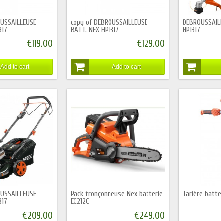
OUSSAILLEUSE
copy of DEBROUSSAILLEUSE
DEBROUSSAIL
317
BATT. NEX HP1317
HP1317
€119.00
€129.00
Add to cart
Add to cart
OUSSAILLEUSE
Pack tronçonneuse Nex batterie
Tarière batt
317
EC212C
€209.00
€249.00