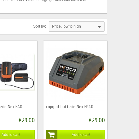
Sort by:
Price, low to high
erie Nex EA01
copy of batterie Nex EP40
€29.00
€29.00
Add to cart
Add to cart