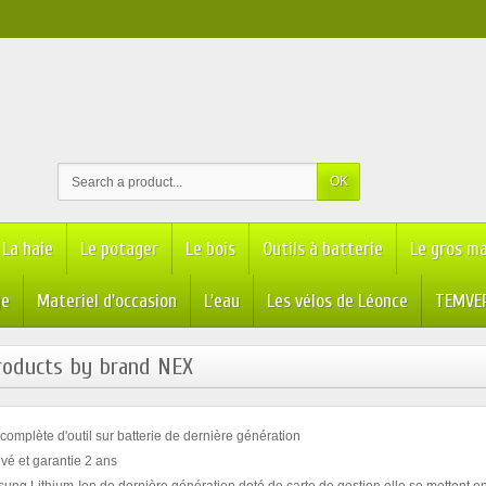
OK
La haie
Le potager
Le bois
Outils à batterie
Le gros ma
ge
Materiel d'occasion
L'eau
Les vélos de Léonce
TEMVER
products by brand NEX
mplète d'outil sur batterie de dernière génération
uvé et garantie 2 ans
sung Lithium-Ion de dernière génération doté de carte de gestion elle se mettent e