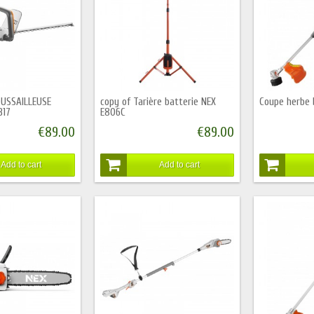
OUSSAILLEUSE
copy of Tarière batterie NEX
Coupe herbe 
317
E806C
€89.00
€89.00
Add to cart
Add to cart