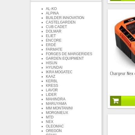
AL-KO
ALPINA
BUILDER INNOVATION
CASTELGARDEN
CUB CADET
DOLMAR
ELIET
ENCORE
ERDÉ
FARMATE
FORGES DE MARGERIDES
GARDEN EQUIPMENT
HISUN
HYUNDAI
IKRA MOGATEC
Chargeur Nex
KAAZ
KERBL
KRESS
LAVOR
LIDER
MAHINDRA
MARUYAMA
MM MONTANINI
MORGNIEUX
MTD
NEX
OLEOMAC
OREGON