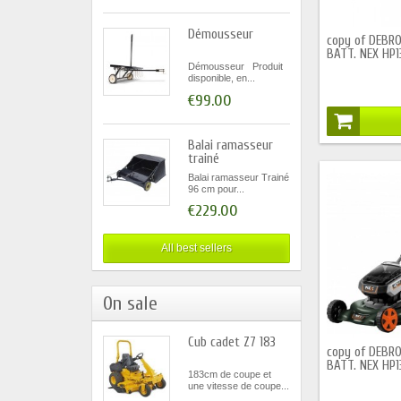
Démousseur
copy of DEBR
BATT. NEX HP1
Démousseur Produit
disponible, en...
€99.00
Balai ramasseur
trainé
Balai ramasseur Trainé
96 cm pour...
€229.00
All best sellers
On sale
Cub cadet Z7 183
copy of DEBR
BATT. NEX HP1
183cm de coupe et
une vitesse de coupe...