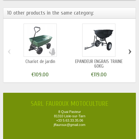
10 other products in the same category:
‹
›
Chariot de jardin
EPANDEUR ENGRAIS TRAINE
60KG
€109.00
€119.00
SARL FAUROUX MOTOCULTURE
8 Quai Pasteur
81310 Lisle-sur-Tarn
+33 5.63.33.35.06
jffauroux@gmail.com