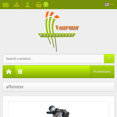
0
OK
Promotions
affuteuse