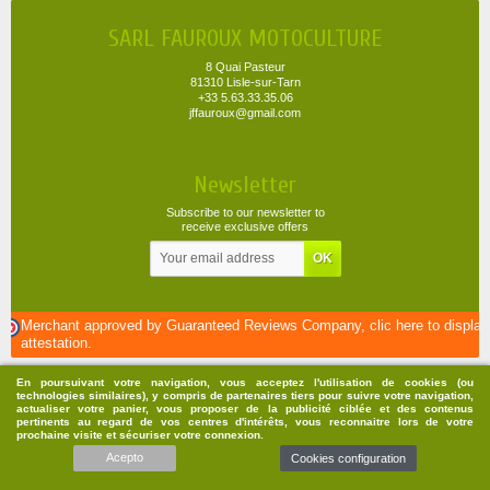
SARL FAUROUX MOTOCULTURE
8 Quai Pasteur
81310 Lisle-sur-Tarn
+33 5.63.33.35.06
jffauroux@gmail.com
Newsletter
Subscribe to our newsletter to
receive exclusive offers
Merchant approved by Guaranteed Reviews Company,
clic here to display
attestation
.
En poursuivant votre navigation, vous acceptez l'utilisation de cookies (ou
technologies similaires), y compris de partenaires tiers pour suivre votre navigation,
actualiser votre panier, vous proposer de la publicité ciblée et des contenus
pertinents au regard de vos centres d'intérêts, vous reconnaitre lors de votre
prochaine visite et sécuriser votre connexion.
Acepto
Cookies configuration