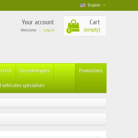
English
Your account
Cart
(empty)
Welcome
Log in
0
teriel
Les remorques
Promotions
 véhicules spécialisés