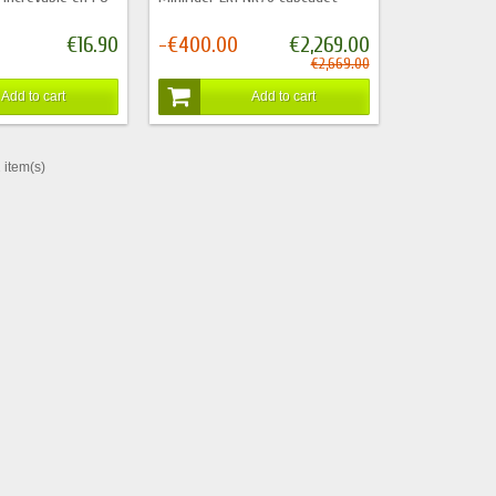
€16.90
-€400.00
€2,269.00
€2,669.00
Add to cart
Add to cart
 item(s)