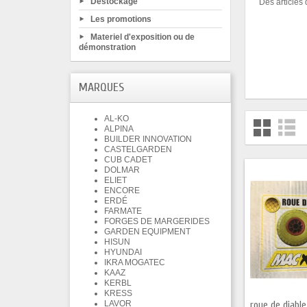
Déstockage
Des articles
Les promotions
Materiel d'exposition ou de
démonstration
MARQUES
AL-KO
ALPINA
BUILDER INNOVATION
CASTELGARDEN
CUB CADET
DOLMAR
ELIET
ENCORE
ERDÉ
FARMATE
FORGES DE MARGERIDES
GARDEN EQUIPMENT
HISUN
HYUNDAI
IKRA MOGATEC
KAAZ
KERBL
KRESS
LAVOR
roue de diable