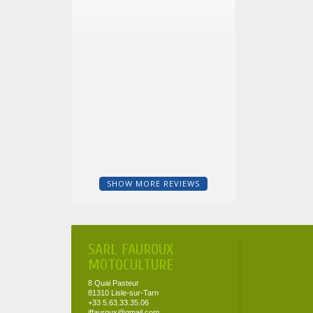
SHOW MORE REVIEWS
SARL FAUROUX
MOTOCULTURE
8 Quai Pasteur
81310 Lisle-sur-Tarn
+33 5.63.33.35.06
jffauroux@gmail.com