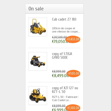
On sale
Cub cadet Z7 183
183cm de coupe et
une vitesse de coupe...
€20,500.00
-€1,450.00
€19,050.00
copy of STIGA
GYRO 500E
€8,999.00
-€500.00
€8,499.00
copy of XZ1 127 ou
RZT-L 50
RZT-L 50 - Fabricant :
Cub Cadet Le...
€8,099.00
-€1,100.00
€6,999.00