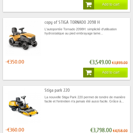
Add to cart
copy of STIGA TORNADO 2098 H
L'autoportée Tornado 2098H: simplicité d'utilisation
hydrostatique au pied embrayage lame...
-€350.00
€3,549.00
€3,899.00
Add to cart
Stiga park 220
La nouvelle Stiga Park 220 permet de tondre de manière
facile et l'entretien n'a jamais été aussi facile. Grâce à...
-€360.00
€3,798.00
€4,158.00