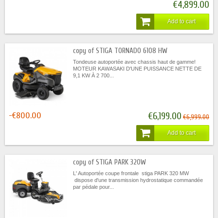
€4,899.00
Add to cart
copy of STIGA TORNADO 6108 HW
Tondeuse autoportée avec chassis haut de gamme!
MOTEUR KAWASAKI D'UNE PUISSANCE NETTE DE
9,1 KW À 2 700...
-€800.00
€6,199.00
€6,999.00
Add to cart
copy of STIGA PARK 320W
L' Autoportée coupe frontale stiga PARK 320 MW
dispose d'une transmission hydrostatique commandée
par pédale pour...