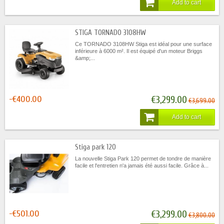
Add to cart
STIGA TORNADO 3108HW
Ce TORNADO 3108HW Stiga est idéal pour une surface
inférieure à 6000 m². Il est équipé d'un moteur Briggs
&amp;...
-€400.00
€3,299.00
€3,699.00
Add to cart
Stiga park 120
La nouvelle Stiga Park 120 permet de tondre de manière
facile et l'entretien n'a jamais été aussi facile. Grâce à...
-€501.00
€3,299.00
€3,800.00