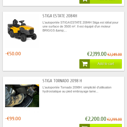
STIGA ESTATE 2084H
L'autoportée STIGA ESTATE 2084H Stiga est idéal pour
une surface de 3500 m². Il est équipé d'un moteur
BRIGGS &amp;...
-€50.00
€2,199.00
€2,249.00
Add to cart
STIGA TORNADO 2098 H
L'autoportée Tornado 2098H: simplicité d'utilisation
hydrostatique au pied embrayage lame...
-€99.00
€2,200.00
€2,299.00