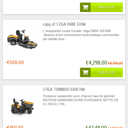
Add to cart
copy of STIGA PARK 320W
L' Autoportée coupe frontale stiga PARK 320 MW
dispose d'une transmission hydrostatique commandée
par pédale pour...
-€500.00
€4,298.00
€4,798.00
Add to cart
STIGA TORNADO 6108 HW
Tondeuse autoportée avec chassis haut de gamme!
MOTEUR KAWASAKI D'UNE PUISSANCE NETTE DE
9,1 KW À 2 700...
-€450.00
€4,549.00