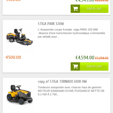
€4,999.00
Add to cart
STIGA PARK 320W
L' Autoportée coupe frontale stiga PARK 320 MW
dispose d'une transmission hydrostatique commandée
par pédale pour...
-€500.00
€4,594.00
€5,094.00
Add to cart
copy of STIGA TORNADO 6108 HW
Tondeuse autoportée avec chassis haut de gamme!
MOTEUR KAWASAKI D'UNE PUISSANCE NETTE DE
9,1 KW À 2 700...