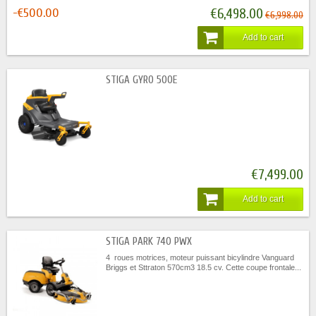
-€500.00
€6,498.00
€6,998.00
Add to cart
STIGA GYRO 500E
€7,499.00
Add to cart
STIGA PARK 740 PWX
4 roues motrices, moteur puissant bicylindre Vanguard
Briggs et Sttraton 570cm3 18.5 cv. Cette coupe frontale...