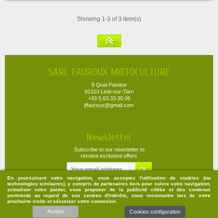
Showing 1-3 of 3 item(s)
SARL FAUROUX MOTOCULTURE
8 Quai Pasteur
81310 Lisle-sur-Tarn
+33 5.63.33.35.06
jffauroux@gmail.com
Newsletter
Subscribe to our newsletter to
receive exclusive offers
En poursuivant votre navigation, vous acceptez l'utilisation de cookies (ou
technologies similaires), y compris de partenaires tiers pour suivre votre navigation,
actualiser votre panier, vous proposer de la publicité ciblée et des contenus
pertinents au regard de vos centres d'intérêts, vous reconnaitre lors de votre
Merchant approved by Guaranteed Reviews Company,
clic here to display
prochaine visite et sécuriser votre connexion.
attestation
.
Acepto
Cookies configuration