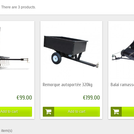
There are 3 products.
Remorque autoportée 320kg
Balai ramass
€99.00
€199.00
Add to cart
Add to cart
 item(s)