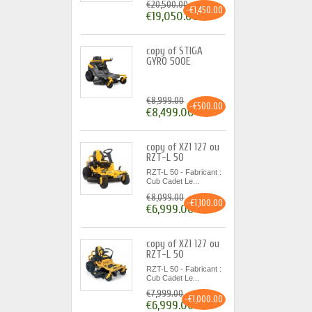
€20,500.00
-€1,450.00
€19,050.00
copy of STIGA
GYRO 500E
€8,999.00
-€500.00
€8,499.00
copy of XZ1 127 ou
RZT-L 50
RZT-L 50 - Fabricant :
Cub Cadet Le...
€8,099.00
-€1,100.00
€6,999.00
copy of XZ1 127 ou
RZT-L 50
RZT-L 50 - Fabricant :
Cub Cadet Le...
€7,999.00
-€1,000.00
€6,999.00