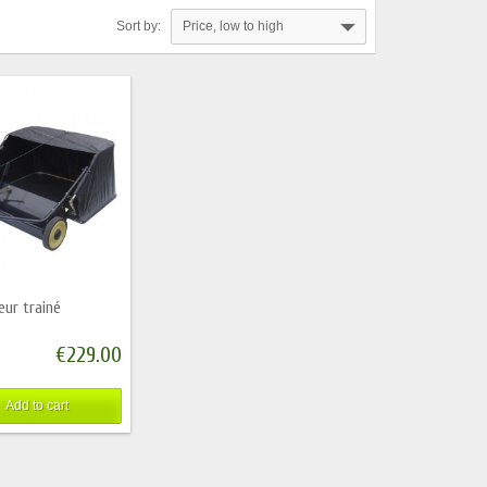
Sort by:
Price, low to high
eur trainé
€229.00
Add to cart