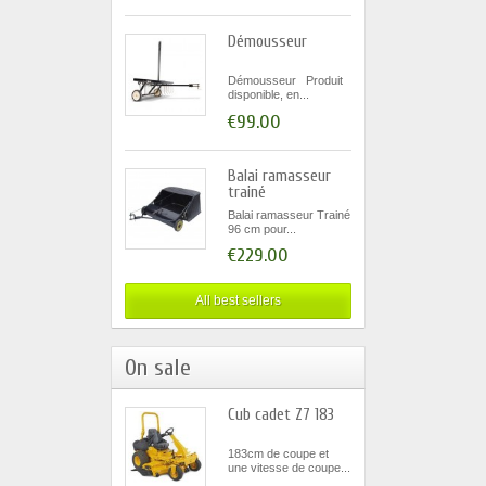
Démousseur
Démousseur Produit
disponible, en...
€99.00
Balai ramasseur
trainé
Balai ramasseur Trainé
96 cm pour...
€229.00
All best sellers
On sale
Cub cadet Z7 183
183cm de coupe et
une vitesse de coupe...