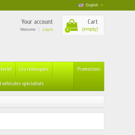
English
Your account
Cart
(empty)
Welcome
Log in
0
teriel
Les remorques
Promotions
 véhicules spécialisés