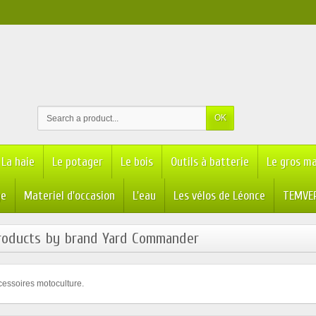
OK
La haie
Le potager
Le bois
Outils à batterie
Le gros ma
ge
Materiel d'occasion
L'eau
Les vélos de Léonce
TEMVER
products by brand Yard Commander
cessoires motoculture.