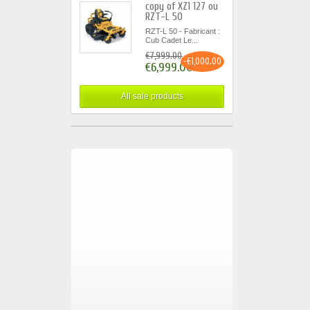
copy of XZ1 127 ou
RZT-L 50
RZT-L 50 - Fabricant :
Cub Cadet Le...
€7,999.00
-€1,000.00
€6,999.00
All sale products