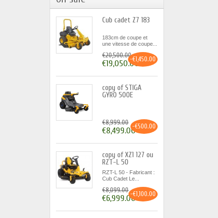
Cub cadet Z7 183
183cm de coupe et
une vitesse de coupe...
€20,500.00
-€1,450.00
€19,050.00
copy of STIGA
GYRO 500E
€8,999.00
-€500.00
€8,499.00
copy of XZ1 127 ou
RZT-L 50
RZT-L 50 - Fabricant :
Cub Cadet Le...
€8,099.00
-€1,100.00
€6,999.00