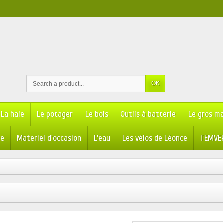
OK
La haie
Le potager
Le bois
Outils à batterie
Le gros ma
ge
Materiel d'occasion
L'eau
Les vélos de Léonce
TEMVER