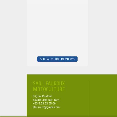
SHOW MORE REVIEWS
SARL FAUROUX
MOTOCULTURE
8 Quai Pasteur
81310 Lisle-sur-Tarn
+33 5.63.33.35.06
jffauroux@gmail.com