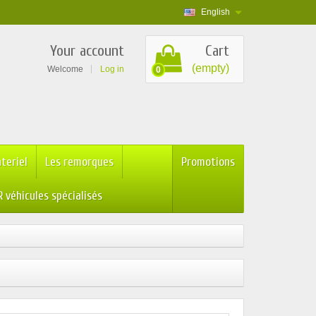
English
Your account
Cart
(empty)
Welcome
Log in
0
teriel
Les remorques
Promotions
 véhicules spécialisés