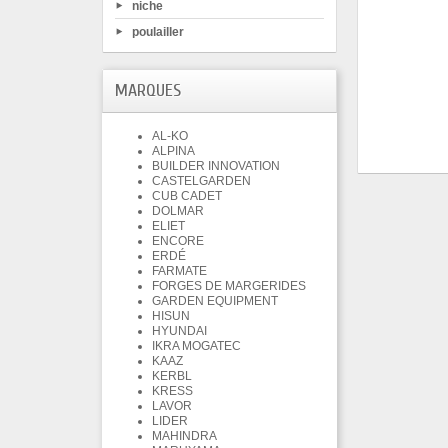
niche
poulailler
MARQUES
AL-KO
ALPINA
BUILDER INNOVATION
CASTELGARDEN
CUB CADET
DOLMAR
ELIET
ENCORE
ERDÉ
FARMATE
FORGES DE MARGERIDES
GARDEN EQUIPMENT
HISUN
HYUNDAI
IKRA MOGATEC
KAAZ
KERBL
KRESS
LAVOR
LIDER
MAHINDRA