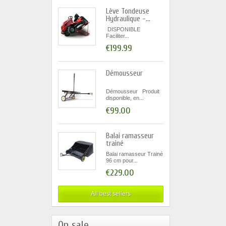
Lève Tondeuse
Hydraulique -...
DISPONIBLE
Faciliter...
€199.99
Démousseur
Démousseur Produit
disponible, en...
€99.00
Balai ramasseur
trainé
Balai ramasseur Trainé
96 cm pour...
€229.00
All best sellers
On sale