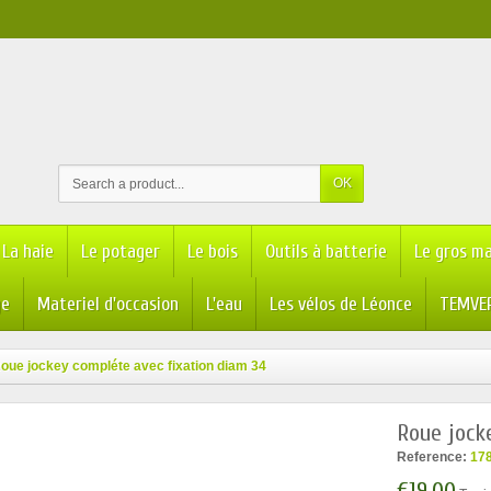
OK
La haie
Le potager
Le bois
Outils à batterie
Le gros ma
ge
Materiel d'occasion
L'eau
Les vélos de Léonce
TEMVER
oue jockey compléte avec fixation diam 34
Roue jock
Reference:
17
€19.00