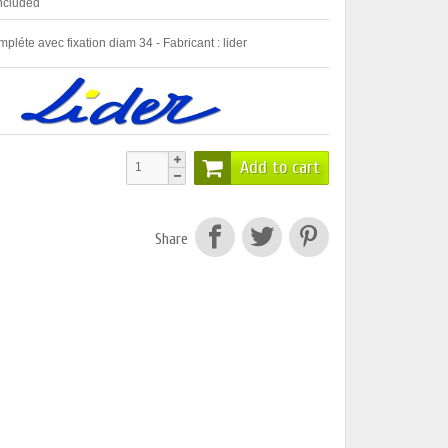
ncluded
léte avec fixation diam 34 - Fabricant : lider
Add to cart
Share