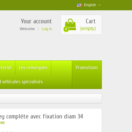
English
Your account
Cart
(empty)
Welcome
Log in
0
teriel
Les remorques
Promotions
 véhicules spécialisés
ey compléte avec fixation diam 34
896