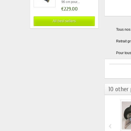
96 cm pour...
€229.00
All best sellers
Tous nos 
Retrait g
Pour tous
10 other 
‹