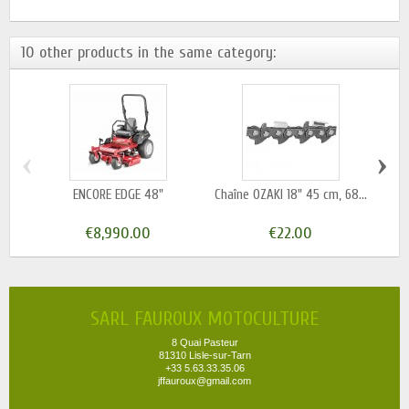
10 other products in the same category:
‹
›
ENCORE EDGE 48"
Chaîne OZAKI 18" 45 cm, 68...
E
€8,990.00
€22.00
SARL FAUROUX MOTOCULTURE
8 Quai Pasteur
81310 Lisle-sur-Tarn
+33 5.63.33.35.06
jffauroux@gmail.com